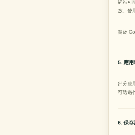
網站可
放。使
關於 G
5. 應
部分應
可透過
6. 