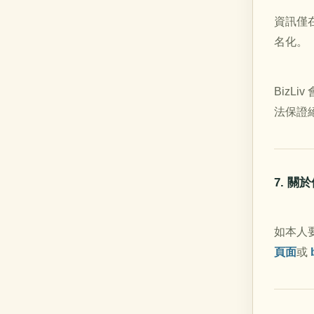
資訊僅
名化。
Biz
法保證
7. 
如本人
頁面
或