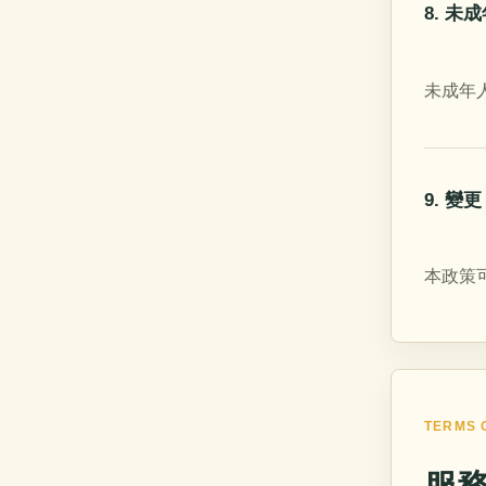
8. 未
未成年
9. 變更
本政策
TERMS 
服