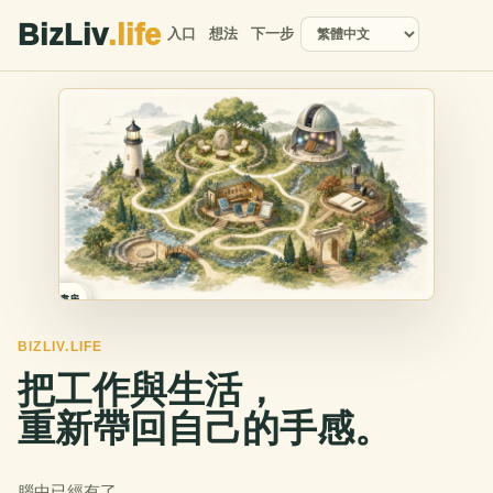
BizLiv
.life
入口
想法
下一步
製作工作室
提問之庭
遊玩公園
工具小屋
發布書房
燈塔
BIZLIV.LIFE
把工作與生活，
重新帶回自己的手感。
腦中已經有了。